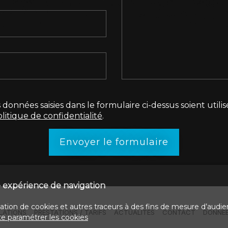
 données saisies dans le formulaire ci-dessus soient uti
litique de confidentialité
.
Envoyer le formulaire
re expérience de navigation
sation de cookies et autres traceurs à des fins de mesure d’audie
LLATIONS
PRESTATIONS / TARIFS
ACTUALITÉS
CONTACT
DONNÉE
te paramétrer les cookies