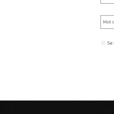
Mot 
Se 
L'inter
sur le 