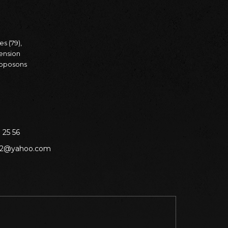
s (79),
pension
roposons
 25 56
ie2@yahoo.com