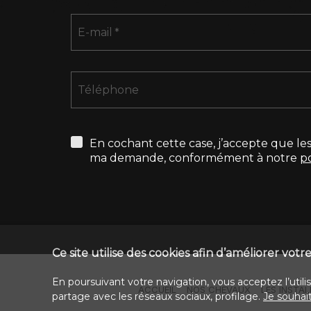
E-mail
Téléphone
En cochant cette case, j’accepte que les
ma demande, conformément à notre
po
Ce site utilise des cookies afin d’améliorer vot
En poursuivant votre navigation, vous acceptez l’utili
ACCUEIL
NOS CHEVAUX
LES INSTA
partage avec les réseaux sociaux, profilage.
Je souhai