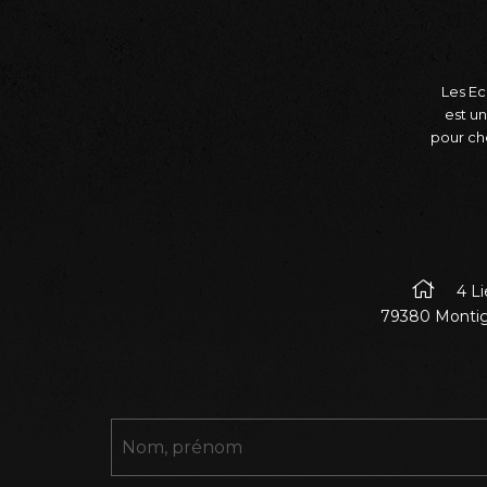
Les Ec
est un
pour ch
4 Li
79380 Montig
Nom, prénom