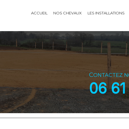
ACCUEIL
NOS CHEVAUX
LES INSTALLATIONS
C
ONTACTEZ N
06 61
l